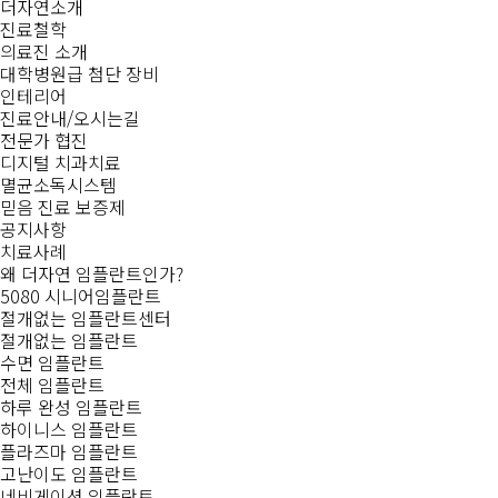
더자연소개
진료철학
의료진 소개
대학병원급 첨단 장비
인테리어
진료안내/오시는길
전문가 협진
디지털 치과치료
멸균소독시스템
믿음 진료 보증제
공지사항
치료사례
왜 더자연 임플란트인가?
5080 시니어임플란트
절개없는 임플란트센터
절개없는 임플란트
수면 임플란트
전체 임플란트
하루 완성 임플란트
하이니스 임플란트
플라즈마 임플란트
고난이도 임플란트
네비게이션 임플란트