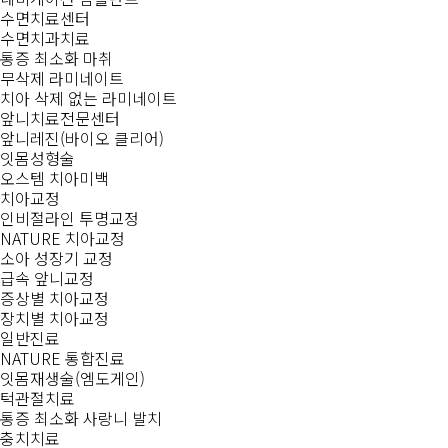
수면치료센터
수면치과치료
통증 최소화 마취
무삭제 라미네이트
치아 삭제 없는 라미네이트
앞니치료전문센터
앞니레진(바이오 클리어)
잇몸성형술
오스템 치아미백
치아교정
인비절라인 투명교정
NATURE 치아교정
소아 성장기 교정
급속 앞니교정
증상별 치아교정
장치별 치아교정
일반진료
NATURE 통합진료
잇몸재생술(엠도게인)
턱관절치료
통증 최소화 사랑니 발치
충치치료