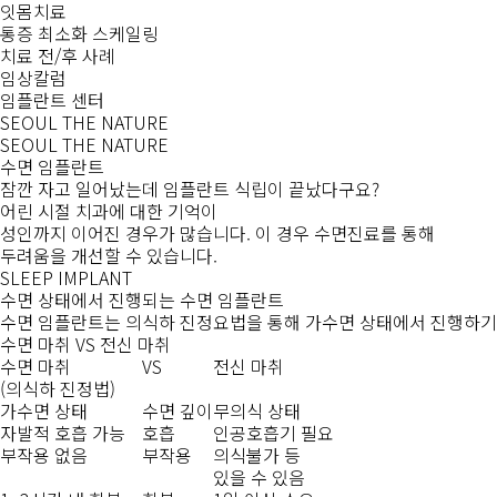
잇몸치료
통증 최소화 스케일링
치료 전/후 사례
임상칼럼
임플란트 센터
SEOUL THE NATURE
SEOUL THE NATURE
수면 임플란트
잠깐 자고 일어났는데
임플란트 식립이 끝났다구요?
어린 시절 치과에 대한 기억이
성인까지 이어진 경우가 많습니다. 이 경우
수면진료를 통해
두려움을 개선
할 수 있습니다.
SLEEP IMPLANT
수면 상태에서 진행되는
수면 임플란트
수면 임플란트는
의식하 진정요법
을 통해
가수면 상태
에서 진행하기
수면 마취 VS 전신 마취
수면 마취
VS
전신 마취
(의식하 진정법)
가수면 상태
수면 깊이
무의식 상태
자발적 호흡 가능
호흡
인공호흡기 필요
부작용 없음
부작용
의식불가 등
있을 수 있음