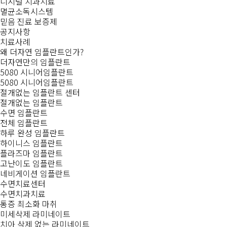
디지털 치과치료
멸균소독시스템
믿음 진료 보증제
공지사항
치료사례
왜 더자연 임플란트인가?
더자연만의 임플란트
5080 시니어임플란트
5080 시니어임플란트
절개없는 임플란트 센터
절개없는 임플란트
수면 임플란트
전체 임플란트
하루 완성 임플란트
하이니스 임플란트
플라즈마 임플란트
고난이도 임플란트
네비게이션 임플란트
수면치료센터
수면치과치료
통증 최소화 마취
미세삭제 라미네이트
치아 삭제 없는 라미네이트