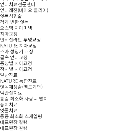
앞니치료전문센터
앞니레진(바이오 클리어)
잇몸성형술
검게 변한 잇몸
오스템 치아미백
치아교정
인비절라인 투명교정
NATURE 치아교정
소아 성장기 교정
급속 앞니교정
증상별 치아교정
장치별 치아교정
일반진료
NATURE 통합진료
잇몸재생술(엠도게인)
턱관절치료
통증 최소화 사랑니 발치
충치치료
잇몸치료
통증 최소화 스케일링
대표원장 칼럼
대표원장 칼럼